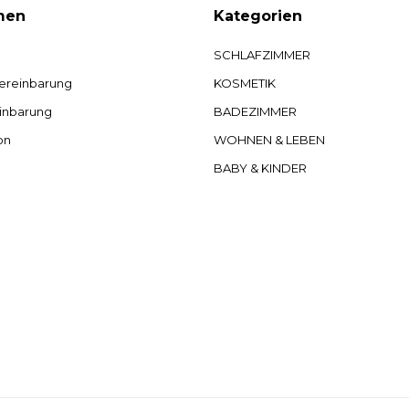
men
Kategorien
SCHLAFZIMMER
ereinbarung
KOSMETIK
inbarung
BADEZIMMER
on
WOHNEN & LEBEN
BABY & KINDER