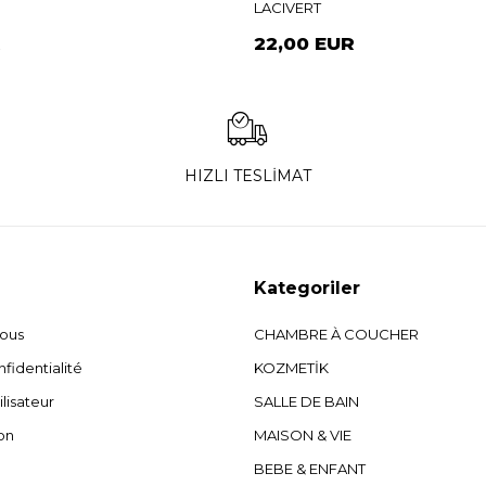
LACIVERT
R
22,00 EUR
HIZLI TESLİMAT
Kategoriler
nous
CHAMBRE À COUCHER
fidentialité
KOZMETİK
ilisateur
SALLE DE BAIN
on
MAISON & VIE
BEBE & ENFANT