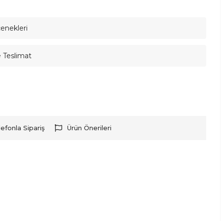
çenekleri
e Teslimat
lefonla Sipariş
Ürün Önerileri