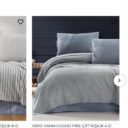
V
K
ŞİLİK 8-D
VERO VANNI SOGNO PİKE ÇİFT KİŞİLİK 4-D