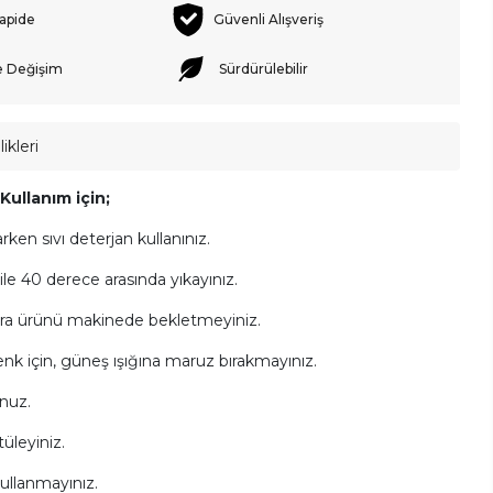
rapide
Güvenli Alışveriş
e Değişim
Sürdürülebilir
ikleri
ullanım için;
arken sıvı deterjan kullanınız.
e 40 derece arasında yıkayınız.
ra ürünü makinede bekletmeyiniz.
k için, güneş ışığına maruz bırakmayınız.
nuz.
üleyiniz.
ullanmayınız.