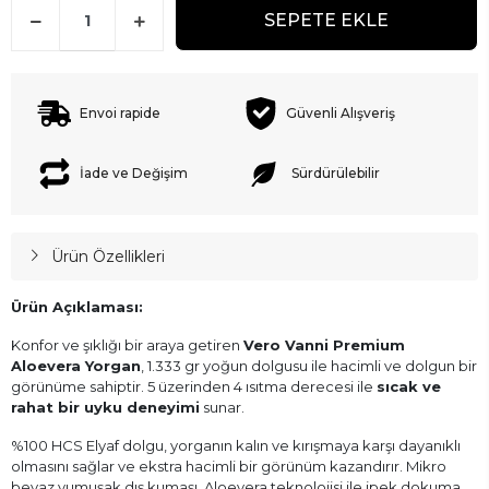
SEPETE EKLE
Envoi rapide
Güvenli Alışveriş
İade ve Değişim
Sürdürülebilir
Ürün Özellikleri
Ürün Açıklaması:
Konfor ve şıklığı bir araya getiren
Vero Vanni Premium
Aloevera Yorgan
, 1.333 gr yoğun dolgusu ile hacimli ve dolgun bir
görünüme sahiptir. 5 üzerinden 4 ısıtma derecesi ile
sıcak ve
rahat bir uyku deneyimi
sunar.
%100 HCS Elyaf dolgu, yorganın kalın ve kırışmaya karşı dayanıklı
olmasını sağlar ve ekstra hacimli bir görünüm kazandırır. Mikro
beyaz yumuşak dış kumaşı, Aloevera teknolojisi ile ipek dokuma