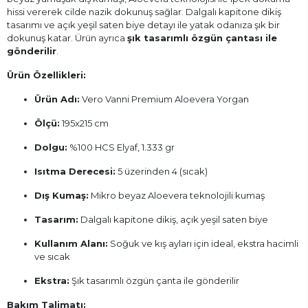
hissi vererek cilde nazik dokunuş sağlar. Dalgalı kapitone dikiş
tasarımı ve açık yeşil saten biye detayı ile yatak odanıza şık bir
dokunuş katar. Ürün ayrıca
şık tasarımlı özgün çantası ile
gönderilir
.
Ürün Özellikleri:
Ürün Adı:
Vero Vanni Premium Aloevera Yorgan
Ölçü:
195x215 cm
Dolgu:
%100 HCS Elyaf, 1.333 gr
Isıtma Derecesi:
5 üzerinden 4 (sıcak)
Dış Kumaş:
Mikro beyaz Aloevera teknolojili kumaş
Tasarım:
Dalgalı kapitone dikiş, açık yeşil saten biye
Kullanım Alanı:
Soğuk ve kış ayları için ideal, ekstra hacimli
ve sıcak
Ekstra:
Şık tasarımlı özgün çanta ile gönderilir
Bakım Talimatı: