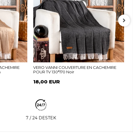
V
1
1
CACHEMIRE
VERO VANNI COUVERTURE EN CACHEMIRE
n
POUR TV 130*170 Noir
18,00 EUR
7 / 24 DESTEK