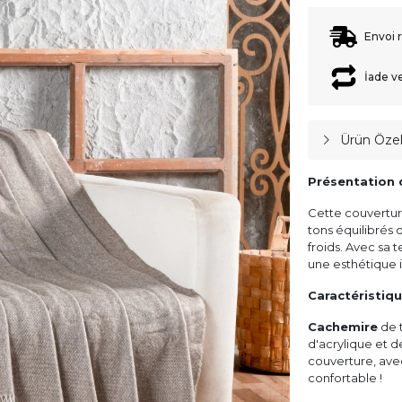
Envoi 
İade v
Ürün Özell
Présentation 
Cette couvertur
tons équilibrés 
froids. Avec sa 
une esthétique i
Caractéristiq
Cachemire
de 
d'acrylique et d
couverture, ave
confortable !