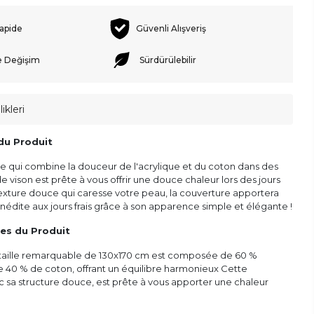
rapide
Güvenli Alışveriş
e Değişim
Sürdürülebilir
ikleri
du Produit
e qui combine la douceur de l'acrylique et du coton dans des
de vison est prête à vous offrir une douce chaleur lors des jours
texture douce qui caresse votre peau, la couverture apportera
nédite aux jours frais grâce à son apparence simple et élégante !
ues du Produit
taille remarquable de 130x170 cm est composée de 60 %
e 40 % de coton, offrant un équilibre harmonieux Cette
c sa structure douce, est prête à vous apporter une chaleur