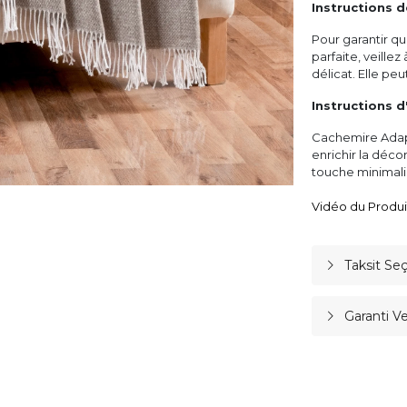
Instructions 
Pour garantir qu
parfaite, veille
délicat. Elle pe
Instructions d
Cachemire Adapt
enrichir la déc
touche minimali
Vidéo du Produit
Taksit Se
Garanti V