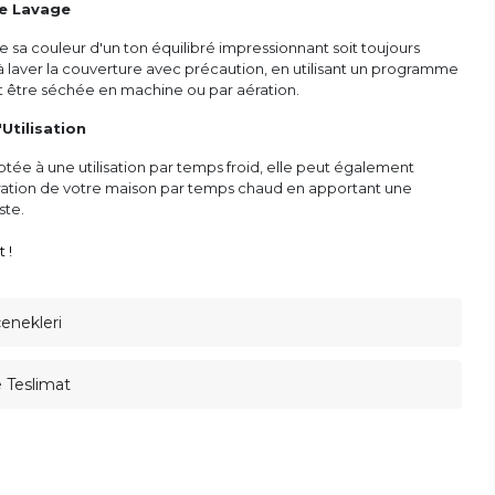
de Lavage
e sa couleur d'un ton équilibré impressionnant soit toujours
z à laver la couverture avec précaution, en utilisant un programme
ut être séchée en machine ou par aération.
'Utilisation
ée à une utilisation par temps froid, elle peut également
oration de votre maison par temps chaud en apportant une
ste.
 !
çenekleri
e Teslimat