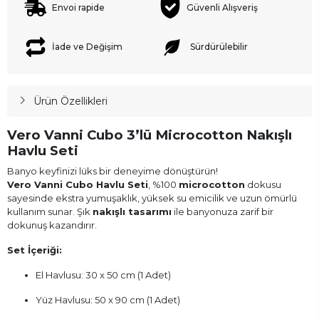
Envoi rapide
Güvenli Alışveriş
İade ve Değişim
Sürdürülebilir
Ürün Özellikleri
Vero Vanni Cubo 3’lü Microcotton Nakışlı
Havlu Seti
Banyo keyfinizi lüks bir deneyime dönüştürün!
Vero Vanni Cubo Havlu Seti
, %100
microcotton
dokusu
sayesinde ekstra yumuşaklık, yüksek su emicilik ve uzun ömürlü
kullanım sunar. Şık
nakışlı tasarımı
ile banyonuza zarif bir
dokunuş kazandırır.
Set İçeriği:
El Havlusu: 30 x 50 cm (1 Adet)
Yüz Havlusu: 50 x 90 cm (1 Adet)