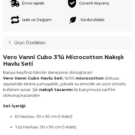
Envoi rapide
Güvenli Alışveriş
İade ve Değişim
Sürdürülebilir
Ürün Özellikleri
Vero Vanni Cubo 3’lü Microcotton Nakışlı
Havlu Seti
Banyo keyfinizi lüks bir deneyime dönüştürün!
Vero Vanni Cubo Havlu Seti
, %100
microcotton
dokusu
sayesinde ekstra yumuşaklık, yüksek su emicilik ve uzun ömürlü
kullanım sunar. Şık
nakışlı tasarımı
ile banyonuza zarif bir
dokunuş kazandırır.
Set İçeriği:
El Havlusu: 30 x 50 cm (1 Adet)
Yüz Havlusu: 50 x 90 cm (1 Adet)