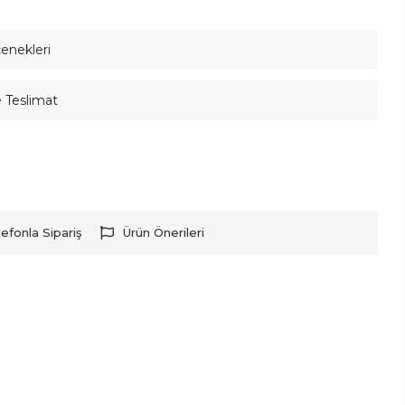
çenekleri
e Teslimat
lefonla Sipariş
Ürün Önerileri