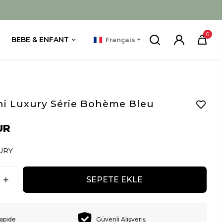
0
BEBE & ENFANT
Français
ni Luxury Série Bohème Bleu
UR
URY
SEPETE EKLE
rapide
Güvenli Alışveriş