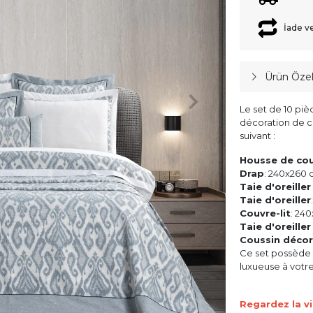
İade v
Ürün Özell
Le set de 10 pi
décoration de c
suivant :
Housse de co
Drap
: 240x260 
Taie d'oreiller
Taie d'oreiller
Couvre-lit
: 240
Taie d'oreiller
Coussin décor
Ce set possède 
luxueuse à votr
Regardez la v