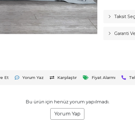
Taksit Se
Garanti V
ye Et
Yorum Yaz
Karşılaştır
Fiyat Alarmı
Te
Bu ürün için henüz yorum yapılmadı.
Yorum Yap