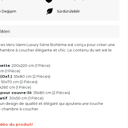
e Değişim
Sürdürülebilir
ikleri
èces Vero Vanni Luxury Série Bohème est conçu pour créer une
hambre à coucher élégante et chic. Le contenu du set est le
uette
: 200x220 cm (1 Pièce)
cm (1 Pièce)
 (Oxf.)
: 55x80 cm (2 Pièces)
: 50x70 cm (2 Pièces)
x260 cm (1 Pièce)
 pour couvre-lit
: 55x80 cm (2 Pièces)
atif
: 30x50 cm (1 Pièce)
un design de qualité et élégant qui ajoutera une touche
e chambre à coucher.
idéo du produit!