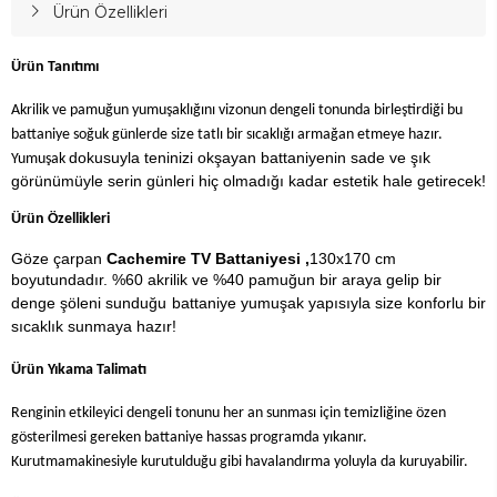
Ürün Özellikleri
Ürün Tanıtımı
Akrilik ve pamuğun yumuşaklığını vizonun dengeli tonunda birleştirdiği bu
battaniye soğuk günlerde size tatlı bir sıcaklığı armağan etmeye hazır.
dokusuyla teninizi okşayan battaniyenin sade ve şık
Yumuşak
görünümüyle serin günleri hiç olmadığı kadar estetik hale getirecek!
Ürün Özellikleri
Göze çarpan
Cachemire TV Battaniyesi ,
130x170 cm
boyutundadır. %60 akrilik ve %40 pamuğun bir araya gelip bir
denge şöleni sunduğu
battaniye yumuşak yapısıyla size konforlu bir
sıcaklık sunmaya hazır!
Ürün Yıkama Talimatı
Renginin etkileyici dengeli tonunu her an sunması için temizliğine özen
gösterilmesi gereken battaniye hassas programda yıkanır.
Kurutma
makinesiyle kurutulduğu gibi havalandırma yoluyla da kuruyabilir.