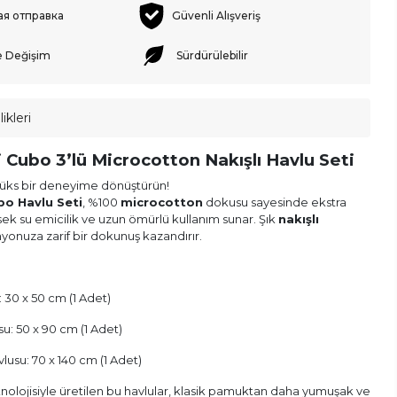
ая отправка
Güvenli Alışveriş
e Değişim
Sürdürülebilir
ikleri
 Cubo 3’lü Microcotton Nakışlı Havlu Seti
lüks bir deneyime dönüştürün!
bo Havlu Seti
, %100
microcotton
dokusu sayesinde ekstra
ek su emicilik ve uzun ömürlü kullanım sunar. Şık
nakışlı
yonuza zarif bir dokunuş kazandırır.
: 30 x 50 cm (1 Adet)
u: 50 x 90 cm (1 Adet)
usu: 70 x 140 cm (1 Adet)
olojisiyle üretilen bu havlular, klasik pamuktan daha yumuşak ve