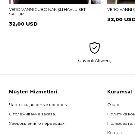
VERO VANNI CUBO NAKIŞLI HAVLU SET
VERO VANNI 
SAILOR
32,00 US
32,00 USD
Güvenli Alışveriş
Müşteri Hizmetleri
Kurumsal
Часто задаваемые вопросы
О нас
Отслеживание заказа
Политика ко
Уведомления о переводах
Пользовател
Контакт