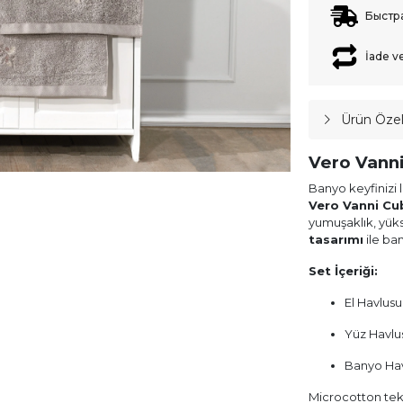
Быстр
İade v
Ürün Özell
Vero Vanni
Banyo keyfinizi 
Vero Vanni Cu
yumuşaklık, yüks
tasarımı
ile ban
Set İçeriği:
El Havlusu
Yüz Havlus
Banyo Havl
Microcotton tekn