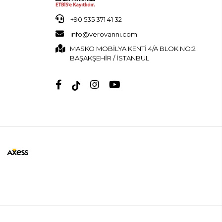
+90 535 371 41 32
info@verovanni.com
MASKO MOBİLYA KENTİ 4/A BLOK NO:2
BAŞAKŞEHİR / İSTANBUL