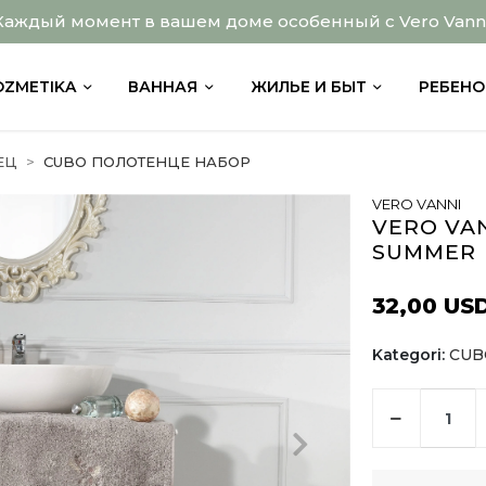
Каждый момент в вашем доме особенный с Vero Vanni
OZMETIKA
ВАННАЯ
ЖИЛЬЕ И БЫТ
РЕБЕНО
ЕЦ
CUBO ПОЛОТЕНЦЕ НАБОР
VERO VANNI
VERO VAN
SUMMER
32,00 US
Kategori:
CUB