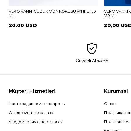
VERO VANNI ÇUBUK ODA KOKUSU WHITE 150
VERO VANNI
ML
150 ML
20,00 USD
20,00 US
Güvenli Alışveriş
Müşteri Hizmetleri
Kurumsal
Часто задаваемые вопросы
О нас
Отслеживание заказа
Политика ко
Уведомления о переводах
Пользовател
Контакт