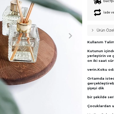
Быстр
İade v
Ürün Özell
Kullanım Talima
Kutunun içinde
yerleştirin ve
on iki saat sü
verin.Koku oda
Ortamda istedi
gerçekleştirebi
şişeyi dik
bir şekilde se
Çocuklardan u