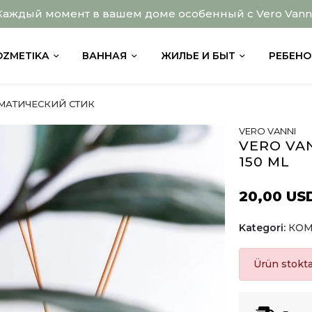
Каждый момент в вашем доме особенный с Vero Vanni
OZMETIKA
ВАННАЯ
ЖИЛЬЕ И БЫТ
РЕБЕНО
МАТИЧЕСКИЙ СТИК
VERO VANNI
VERO VA
150 ML
20,00 US
Kategori:
КОМ
Ürün stokt