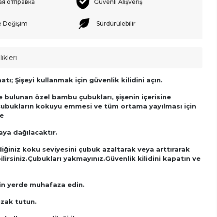
ая отправка
Güvenli Alışveriş
e Değişim
Sürdürülebilir
ikleri
tı; Şişeyi kullanmak için güvenlik kilidini açın.
 bulunan özel bambu çubukları, şişenin içerisine
 çubukların kokuyu emmesi ve tüm ortama yayılması için
re
ya dağılacaktır.
ğiniz koku seviyesini çubuk azaltarak veya arttırarak
lirsiniz.
Çubukları yakmayınız.Güvenlik kilidini kapatın ve
rin yerde muhafaza edin.
zak tutun.