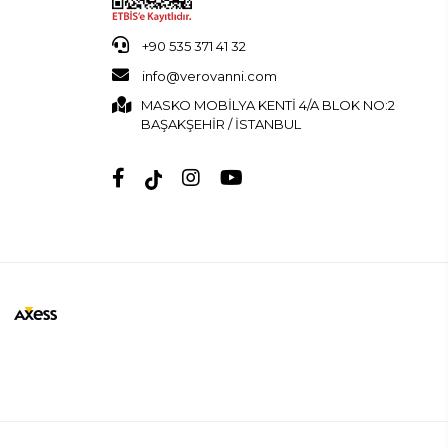
+90 535 371 41 32
info@verovanni.com
MASKO MOBİLYA KENTİ 4/A BLOK NO:2
BAŞAKŞEHİR / İSTANBUL