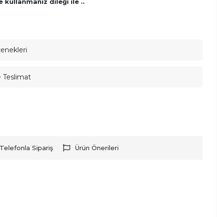
kullanmanız dileği ile ..
çenekleri
e Teslimat
Telefonla Sipariş
Ürün Önerileri