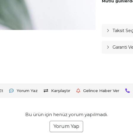
Mutlu günlerde 
Taksit Se
Garanti V
Et
Yorum Yaz
Karşılaştır
Gelince Haber Ver
Bu ürün için henüz yorum yapılmadı.
Yorum Yap