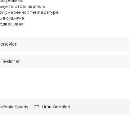
ом режиме.
ьзуйте отбеливатель.
при умеренной температуре.
ь в сушилке.
подвешивая.
çenekleri
e Teslimat
lefonla Sipariş
Ürün Önerileri