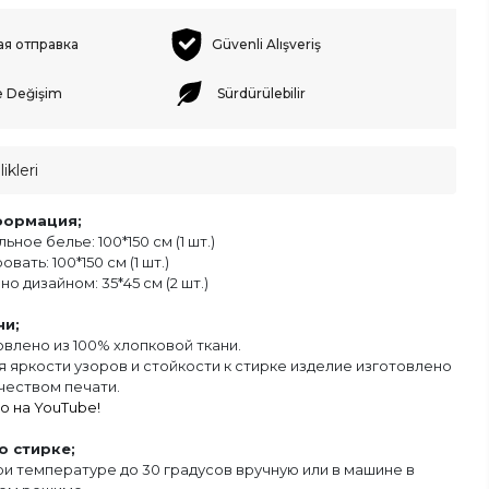
ая отправка
Güvenli Alışveriş
e Değişim
Sürdürülebilir
ikleri
формация;
ное белье: 100*150 см (1 шт.)
вать: 100*150 см (1 шт.)
о дизайном: 35*45 см (2 шт.)
ни;
влено из 100% хлопковой ткани.
 яркости узоров и стойкости к стирке изделие изготовлено
чеством печати.
о на YouTube!
о стирке;
ри температуре до 30 градусов вручную или в машине в