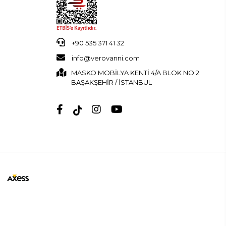
+90 535 371 41 32
info@verovanni.com
MASKO MOBİLYA KENTİ 4/A BLOK NO:2
BAŞAKŞEHİR / İSTANBUL