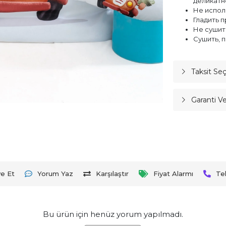
деликатн
Не испол
Гладить 
Не сушит
Сушить, 
Taksit Se
Garanti V
ye Et
Yorum Yaz
Karşılaştır
Fiyat Alarmı
Te
Bu ürün için henüz yorum yapılmadı.