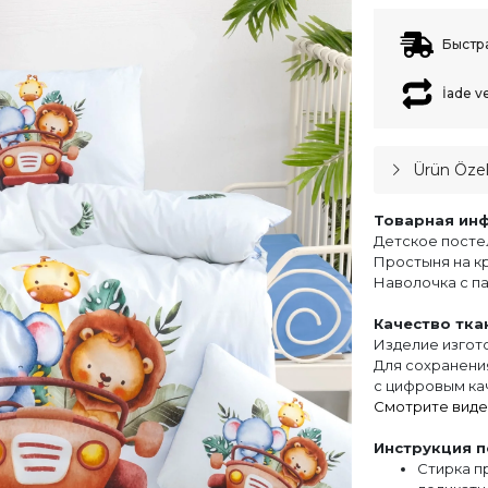
Быстр
İade v
Ürün Özell
Товарная ин
Детское постель
Простыня на кро
Наволочка с пан
Качество тка
Изделие изгото
Для сохранения
с цифровым ка
Смотрите виде
Инструкция п
Стирка п