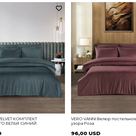
VELVET КОМПЛЕКТ
VERO VANNI Велюр постельное
ГО БЕЛЬЯ СИНИЙ
узора Роза
D
96,00 USD