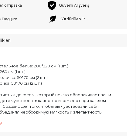
ая отправка
Güvenli Alışveriş
e Değişim
Sürdürülebilir
ikleri
ельное белье: 200*220 см (1 шт.)
60 см (1 шт.)
лочка: 50*70 см (2 шт.)
ка: 50*70 см (2 шт.)
атистым докосом, который нежно обволакивает ваши
удете чувствовать качество и комфорт при каждом
 Создано для того, чтобы вы чувствовали себя
бъединяя необходимую мягкость и элегантность.
!