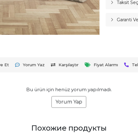
Taksit Se
Garanti V
ye Et
Yorum Yaz
Karşılaştır
Fiyat Alarmı
Te
Bu ürün için henüz yorum yapılmadı.
Yorum Yap
Похожие продукты