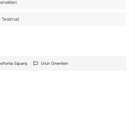
çenekleri
e Teslimat
lefonla Sipariş
Ürün Önerileri