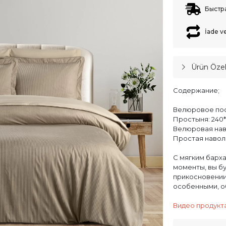
Быстр
İade v
Ürün Özell
Содержание;
Велюровое пост
Простыня: 240*2
Велюровая наво
Простая наволоч
С мягким барх
моменты, вы б
прикосновении.
особенными, о
Видео продукта