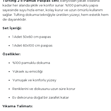
Tufting 2’li Pamuk Paspas Seti
, banyodan yatak odasına
kadar her alanda şıklık ve konfor sunar. %100 pamuklu yapısı
sayesinde suyu hızla emer, kolay kurur ve uzun ömürlü kullanım
sağlar. Tufting dokuma tekniğiyle üretilen yüzeyi, hem estetik hem
de dayanıklıdır.
Set İçeriği:
1 Adet 50x60 cm paspas
1 Adet 60x100 cm paspas
Özellikler:
%100 pamuklu dokuma
Yüksek su emiciliği
Yumuşak ve konforlu yüzey
Renklerini ve dokusunu uzun süre korur
Ev dekoruna doğal bir zarafet katar
Yıkama Talimatı: