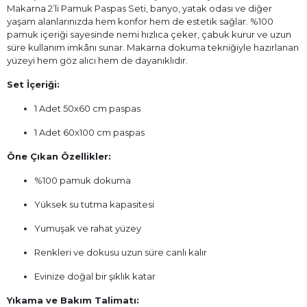
Makarna 2’li Pamuk Paspas Seti, banyo, yatak odası ve diğer
yaşam alanlarınızda hem konfor hem de estetik sağlar. %100
pamuk içeriği sayesinde nemi hızlıca çeker, çabuk kurur ve uzun
süre kullanım imkânı sunar. Makarna dokuma tekniğiyle hazırlanan
yüzeyi hem göz alıcı hem de dayanıklıdır.
Set İçeriği:
1 Adet 50x60 cm paspas
1 Adet 60x100 cm paspas
Öne Çıkan Özellikler:
%100 pamuk dokuma
Yüksek su tutma kapasitesi
Yumuşak ve rahat yüzey
Renkleri ve dokusu uzun süre canlı kalır
Evinize doğal bir şıklık katar
Yıkama ve Bakım Talimatı: