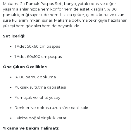
Makarna 2’li Pamuk Paspas Seti, banyo, yatak odası ve diğer
yaşam alanlarınızda hem konfor hem de estetik sağlar. %100
pamuk içeriği sayesinde nemi hızlıca çeker, çabuk kurur ve uzun
süre kullanım imkânı sunar. Makarna dokuma tekniğiyle hazırlanan
yüzeyi hem göz alıcı hem de dayanıklıdır.
Set İçeriği:
1 Adet 50x60 cm paspas
1 Adet 60x100 cm paspas
Öne Çıkan Özellikler:
%100 pamuk dokuma
Yüksek su tutma kapasitesi
Yumuşak ve rahat yüzey
Renkleri ve dokusu uzun süre canlı kalır
Evinize doğal bir şıklık katar
Yıkama ve Bakım Talimatı: