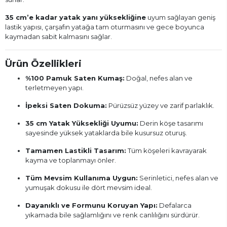
35 cm’e kadar yatak yanı yüksekliğine
uyum sağlayan geniş
lastik yapısı, çarşafın yatağa tam oturmasını ve gece boyunca
kaymadan sabit kalmasını sağlar.
Ürün Özellikleri
%100 Pamuk Saten Kumaş:
Doğal, nefes alan ve
terletmeyen yapı.
İpeksi Saten Dokuma:
Pürüzsüz yüzey ve zarif parlaklık.
35 cm Yatak Yüksekliği Uyumu:
Derin köşe tasarımı
sayesinde yüksek yataklarda bile kusursuz oturuş.
Tamamen Lastikli Tasarım:
Tüm köşeleri kavrayarak
kayma ve toplanmayı önler.
Tüm Mevsim Kullanıma Uygun:
Serinletici, nefes alan ve
yumuşak dokusu ile dört mevsim ideal.
Dayanıklı ve Formunu Koruyan Yapı:
Defalarca
yıkamada bile sağlamlığını ve renk canlılığını sürdürür.