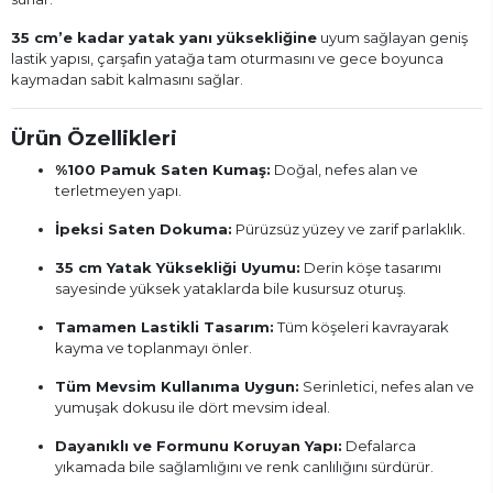
35 cm’e kadar yatak yanı yüksekliğine
uyum sağlayan geniş
lastik yapısı, çarşafın yatağa tam oturmasını ve gece boyunca
kaymadan sabit kalmasını sağlar.
Ürün Özellikleri
%100 Pamuk Saten Kumaş:
Doğal, nefes alan ve
terletmeyen yapı.
İpeksi Saten Dokuma:
Pürüzsüz yüzey ve zarif parlaklık.
35 cm Yatak Yüksekliği Uyumu:
Derin köşe tasarımı
sayesinde yüksek yataklarda bile kusursuz oturuş.
Tamamen Lastikli Tasarım:
Tüm köşeleri kavrayarak
kayma ve toplanmayı önler.
Tüm Mevsim Kullanıma Uygun:
Serinletici, nefes alan ve
yumuşak dokusu ile dört mevsim ideal.
Dayanıklı ve Formunu Koruyan Yapı:
Defalarca
yıkamada bile sağlamlığını ve renk canlılığını sürdürür.