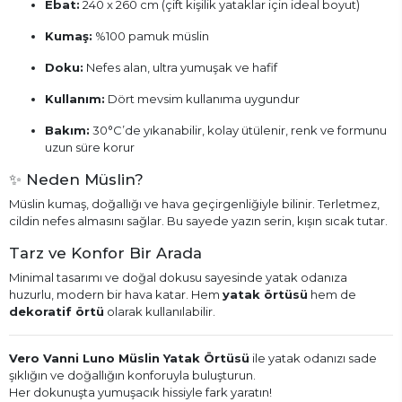
Ebat:
240 x 260 cm (çift kişilik yataklar için ideal boyut)
Kumaş:
%100 pamuk müslin
Doku:
Nefes alan, ultra yumuşak ve hafif
Kullanım:
Dört mevsim kullanıma uygundur
Bakım:
30°C’de yıkanabilir, kolay ütülenir, renk ve formunu
uzun süre korur
✨ Neden Müslin?
Müslin kumaş, doğallığı ve hava geçirgenliğiyle bilinir. Terletmez,
cildin nefes almasını sağlar. Bu sayede yazın serin, kışın sıcak tutar.
Tarz ve Konfor Bir Arada
Minimal tasarımı ve doğal dokusu sayesinde yatak odanıza
huzurlu, modern bir hava katar. Hem
yatak örtüsü
hem de
dekoratif örtü
olarak kullanılabilir.
Vero Vanni Luno Müslin Yatak Örtüsü
ile yatak odanızı sade
şıklığın ve doğallığın konforuyla buluşturun.
Her dokunuşta yumuşacık hissiyle fark yaratın!