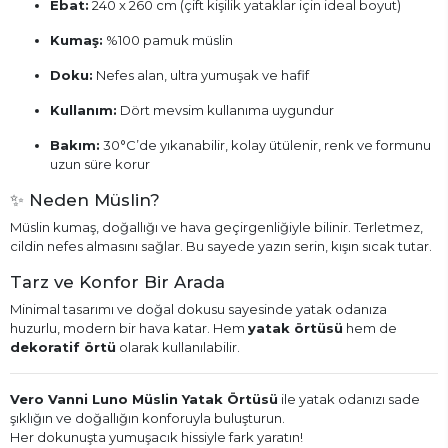
Ebat:
240 x 260 cm (çift kişilik yataklar için ideal boyut)
Kumaş:
%100 pamuk müslin
Doku:
Nefes alan, ultra yumuşak ve hafif
Kullanım:
Dört mevsim kullanıma uygundur
Bakım:
30°C’de yıkanabilir, kolay ütülenir, renk ve formunu
uzun süre korur
✨ Neden Müslin?
Müslin kumaş, doğallığı ve hava geçirgenliğiyle bilinir. Terletmez,
cildin nefes almasını sağlar. Bu sayede yazın serin, kışın sıcak tutar.
Tarz ve Konfor Bir Arada
Minimal tasarımı ve doğal dokusu sayesinde yatak odanıza
huzurlu, modern bir hava katar. Hem
yatak örtüsü
hem de
dekoratif örtü
olarak kullanılabilir.
Vero Vanni Luno Müslin Yatak Örtüsü
ile yatak odanızı sade
şıklığın ve doğallığın konforuyla buluşturun.
Her dokunuşta yumuşacık hissiyle fark yaratın!