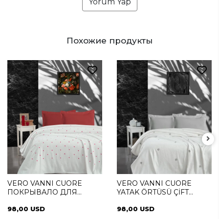
Yorum Yap
Похожие продукты
VERO VANNI CUORE
VERO VANNI CUORE
ПОКРЫВАЛО ДЛЯ
YATAK ÖRTÜSÜ ÇİFT
КРОВАТИ ДВЕНАДЦАТЬ
KİŞİLİK DIAMOND SILVER
98,00 USD
98,00 USD
МЕСТ LOVE