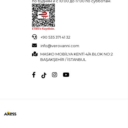
по будням и с 10:00 до 17:00 по субботам.
+90 535 371 41 32
info@verovanni.com
MASKO MOBİLYA KENTİ 4/A BLOK NO:2
BAŞAKŞEHİR / İSTANBUL