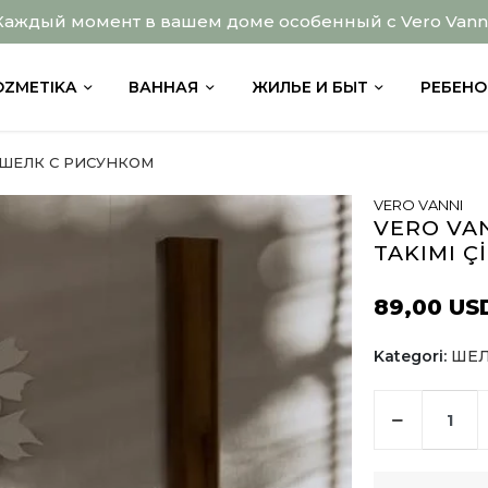
Каждый момент в вашем доме особенный с Vero Vanni
OZMETIKA
ВАННАЯ
ЖИЛЬЕ И БЫТ
РЕБЕНО
ШЕЛК С РИСУНКОМ
VERO VANNI
VERO VAN
TAKIMI Çİ
89,00 US
Kategori:
ШЕЛ