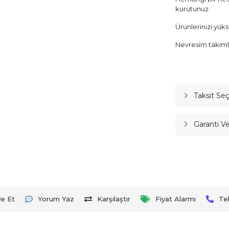
kurutunuz.
Ürünlerinizi yük
Nevresim takımla
Taksit Se
Garanti V
ye Et
Yorum Yaz
Karşılaştır
Fiyat Alarmı
Te