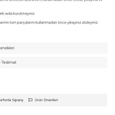
sek ısıda kurutmayınız.
rının tüm parçalarını kullanmadan önce yıkayınız ütüleyiniz.
çenekleri
e Teslimat
lefonla Sipariş
Ürün Önerileri