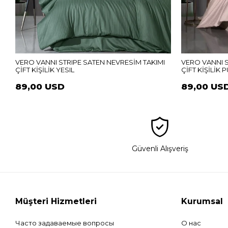
VERO VANNI STRIPE SATEN NEVRESİM TAKIMI
VERO VANNI S
ÇİFT KİŞİLİK YESIL
ÇİFT KİŞİLİK
89,00 USD
89,00 US
Güvenli Alışveriş
Müşteri Hizmetleri
Kurumsal
Часто задаваемые вопросы
О нас