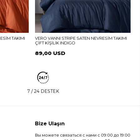
V
Ç
ESİM TAKIMI
VERO VANNI STRIPE SATEN NEVRESİM TAKIMI
ÇİFT KİŞİLİK INDIGO
89,00 USD
7 / 24 DESTEK
Bize Ulaşın
Вы можете связаться с нами с 09:00 до 19:00