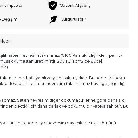
ая отправка
Güvenli Alışveriş
e Değişim
Sürdürülebilir
ikleri
kişilik saten nevresim takımımız, %100 Pamuk ipliğinden, pamuk
umuşak kumaştan üretilmiştir. 205 TC (1 cm2’de 82 tel
dır.)
akımlarımız, hafif yapılı ve yumuşak tuşelidir. Bu nedenle ipeksi
 cilde dosttur. Yine saten nevresim takımlarımız hava geçirgenliği
e yapmaz. Saten nevresim diğer dokuma türlerine göre daha sık
inden geçtiği için daha parlak ve dökümlü bir yapıya sahiptir. Bu
ş kullanılması nedeniyle nevresim dayanıklı ve uzun ömürlü