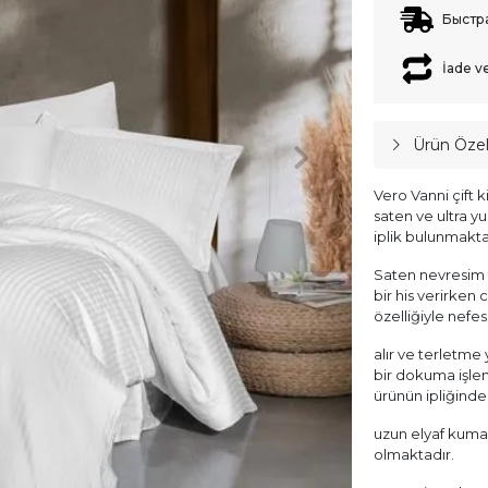
Быстр
İade v
Ürün Özell
Vero Vanni çift 
saten ve ultra y
iplik bulunmakta
Saten nevresim t
bir his verirken
özelliğiyle nefes
alır ve terletm
bir dokuma işlem
ürünün ipliğinde
uzun elyaf kuma
olmaktadır.