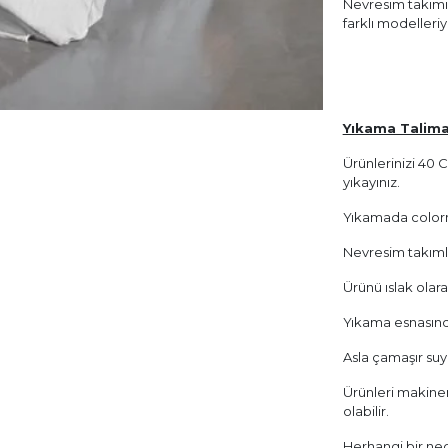
Nevresim takımım
farklı modelleri
Yıkama Talima
Ürünlerinizi 40
yıkayınız.
Yıkamada colorm
Nevresim takımları
Ürünü ıslak olar
Yıkama esnasında
Asla çamaşır suy
Ürünleri makinen
olabilir.
Herhangi bir ned