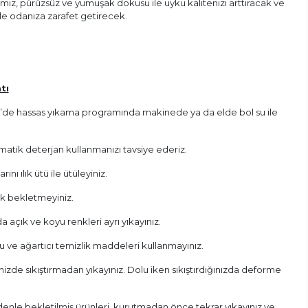
ız, pürüzsüz ve yumuşak dokusu ile uyku kalitenizi arttıracak ve
yle odanıza zarafet getirecek.
tı
 C’de hassas yıkama programında makinede ya da elde bol su ile
atik deterjan kullanmanızı tavsiye ederiz.
nı ılık ütü ile ütüleyiniz.
ak bekletmeyiniz.
 açık ve koyu renkleri ayrı yıkayınız.
u ve ağartıcı temizlik maddeleri kullanmayınız.
izde sıkıştırmadan yıkayınız. Dolu iken sıkıştırdığınızda deforme
enle bekletilmiş ürünleri, kurutmadan önce tekrar yıkayınız ve