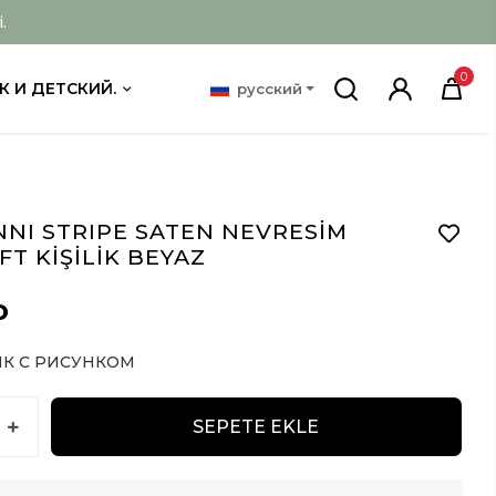
.
0
К И ДЕТСКИЙ.
русский
NI STRIPE SATEN NEVRESİM
FT KİŞİLİK BEYAZ
D
К С РИСУНКОМ
SEPETE EKLE