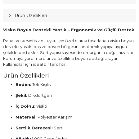
Ürün Özellikleri
Visko Boyun Destekli Yastık – Ergonomik ve Güçlü Destek
Rahat ve kesintisiz bir uyku için özel olarak tasarlanan visko boyun
destekli yastık, baş ve boyun bölgesini anatomik yapıya uygun
şekilde destekler. Sert yapısı sayesinde omurganın doğal hizasını
korumaya yardımcı olur ve özellikle boyun desteği arayan
kullanıcılar için ideal bir tercihtir.
Ürün Özellikleri
Beden:
Tek Kişilik
Şekil:
Dikdörtgen
İç Dolgu:
Visko
Materyal:
Polyester Karışım
Sertlik Derecesi:
Sert
Ağırlık:
1.000 Gram / Adet