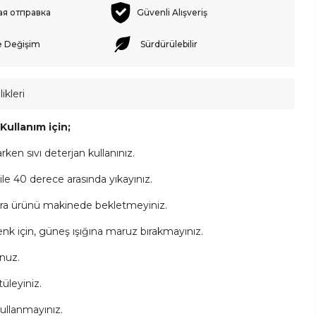
ая отправка
Güvenli Alışveriş
e Değişim
Sürdürülebilir
ikleri
ullanım için;
arken sıvı deterjan kullanınız.
e 40 derece arasında yıkayınız.
ra ürünü makinede bekletmeyiniz.
k için, güneş ışığına maruz bırakmayınız.
nuz.
üleyiniz.
ullanmayınız.