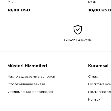
MOR
MOR
18,00 USD
18,00 US
Güvenli Alışveriş
Müşteri Hizmetleri
Kurumsal
Часто задаваемые вопросы
О нас
Отслеживание заказа
Политика ко
Уведомления о переводах
Пользовател
Контакт