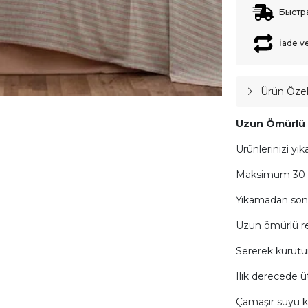
Быстр
İade v
Ürün Özell
Uzun Ömürlü K
Ürünlerinizi yık
Maksimum 30 il
Yıkamadan son
Uzun ömürlü ren
Sererek kurutu
Ilık derecede üt
Çamaşır suyu k