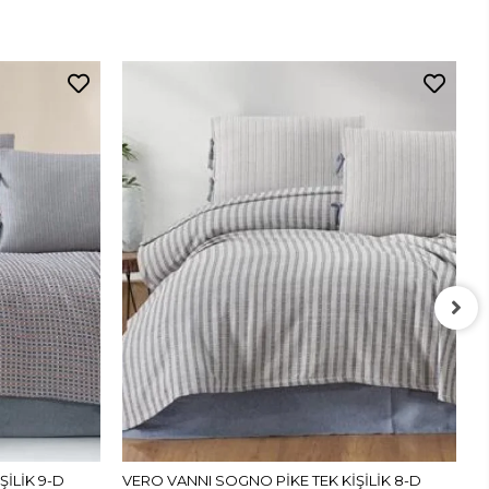
V
L
İLİK 9-D
VERO VANNI SOGNO PİKE TEK KİŞİLİK 8-D