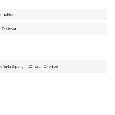
çenekleri
e Teslimat
lefonla Sipariş
Ürün Önerileri