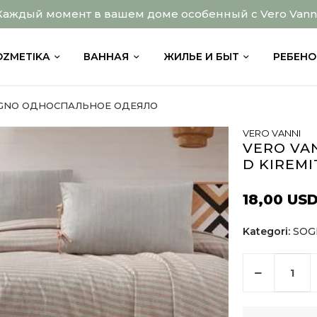
Каждый момент в вашем доме особенный с Vero Vanni
OZMETIKA
ВАННАЯ
ЖИЛЬЕ И БЫТ
РЕБЕНО
GNO ОДНОСПАЛЬНОЕ ОДЕЯЛО
VERO VANNI
VERO VAN
D KIREMI
18,00 US
Kategori:
SOG