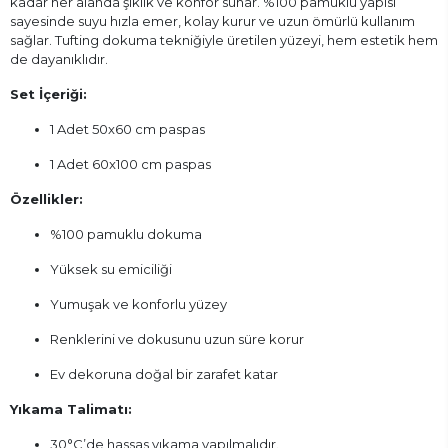
kadar her alanda şıklık ve konfor sunar. %100 pamuklu yapısı
sayesinde suyu hızla emer, kolay kurur ve uzun ömürlü kullanım
sağlar. Tufting dokuma tekniğiyle üretilen yüzeyi, hem estetik hem
de dayanıklıdır.
Set İçeriği:
1 Adet 50x60 cm paspas
1 Adet 60x100 cm paspas
Özellikler:
%100 pamuklu dokuma
Yüksek su emiciliği
Yumuşak ve konforlu yüzey
Renklerini ve dokusunu uzun süre korur
Ev dekoruna doğal bir zarafet katar
Yıkama Talimatı:
30°C’de hassas yıkama yapılmalıdır.