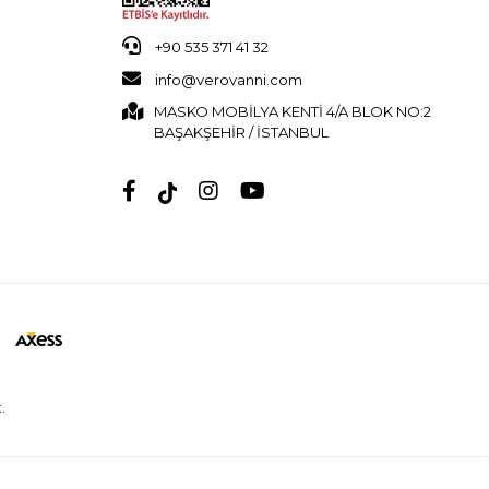
+90 535 371 41 32
info@verovanni.com
MASKO MOBİLYA KENTİ 4/A BLOK NO:2
BAŞAKŞEHİR / İSTANBUL
.