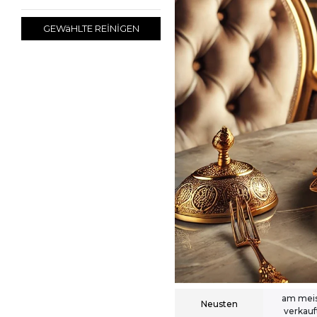
GEWäHLTE REİNİGEN
am mei
Neusten
verkau