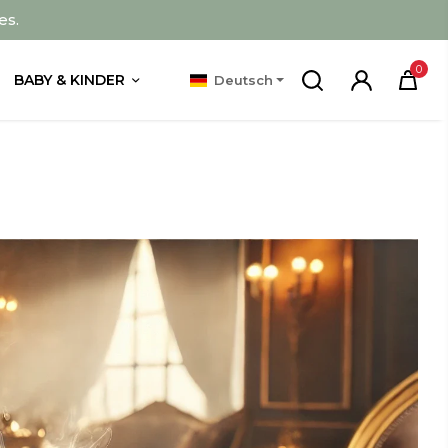
es.
0
BABY & KINDER
Deutsch