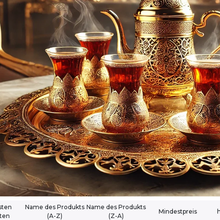
sten
Name des Produkts
Name des Produkts
Mindestpreis
ften
(A-Z)
(Z-A)