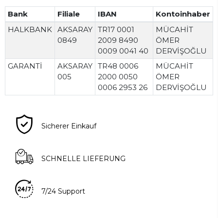
Bank
Filiale
IBAN
Kontoinhaber
HALKBANK
AKSARAY
TR17 0001
MÜCAHİT
0849
2009 8490
ÖMER
0009 0041 40
DERVİŞOĞLU
GARANTİ
AKSARAY
TR48 0006
MÜCAHİT
005
2000 0050
ÖMER
0006 2953 26
DERVİŞOĞLU
Sicherer Einkauf
SCHNELLE LIEFERUNG
7/24 Support