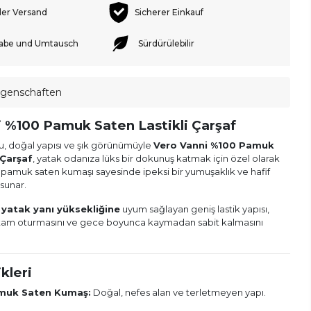
ler Versand
Sicherer Einkauf
abe und Umtausch
Sürdürülebilir
igenschaften
 %100 Pamuk Saten Lastikli Çarşaf
 doğal yapısı ve şık görünümüyle
Vero Vanni %100 Pamuk
 Çarşaf
, yatak odanıza lüks bir dokunuş katmak için özel olarak
 pamuk saten kumaşı sayesinde ipeksi bir yumuşaklık ve hafif
 sunar.
yatak yanı yüksekliğine
uyum sağlayan geniş lastik yapısı,
 tam oturmasını ve gece boyunca kaymadan sabit kalmasını
kleri
muk Saten Kumaş:
Doğal, nefes alan ve terletmeyen yapı.