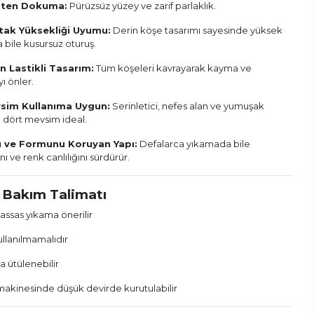
aten Dokuma:
Pürüzsüz yüzey ve zarif parlaklık.
tak Yüksekliği Uyumu:
Derin köşe tasarımı sayesinde yüksek
 bile kusursuz oturuş.
Lastikli Tasarım:
Tüm köşeleri kavrayarak kayma ve
ı önler.
sim Kullanıma Uygun:
Serinletici, nefes alan ve yumuşak
 dört mevsim ideal.
ı ve Formunu Koruyan Yapı:
Defalarca yıkamada bile
nı ve renk canlılığını sürdürür.
 Bakım Talimatı
assas yıkama önerilir
ullanılmamalıdır
a ütülenebilir
akinesinde düşük devirde kurutulabilir