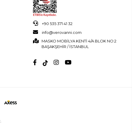
+90 535 371 41 32
info@verovanni.com
MASKO MOBİLYA KENTİ 4/A BLOK NO:2
BAŞAKŞEHİR / İSTANBUL
.