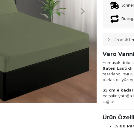
Schnel
Rückg
Produkte
Vero Vanni
Yumuşak dokusu,
Saten Lastikli
tasarlandı. %100
parlak bir yüzey
35 cm’e kadar 
çarşafın yatağa
sağlar.
Ürün Özelli
%100 Pa