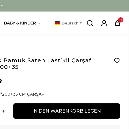
es.
0
BABY & KINDER
Deutsch
 Pamuk Saten Lastikli Çarşaf
200+35
R
0*200+35 CM ÇARŞAF
IN DEN WARENKORB LEGEN