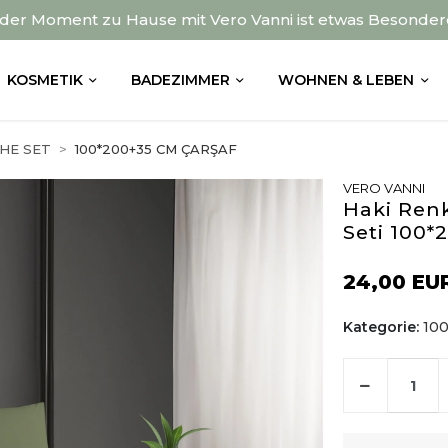
der Moment zu Hause mit Vero Vanni ist etwas Besonder
KOSMETIK
BADEZIMMER
WOHNEN & LEBEN
HE SET
100*200+35 CM ÇARŞAF
VERO VANNI
Haki Renk
Seti 100*
24,00 EU
Kategorie:
10