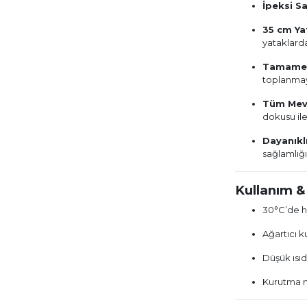
İpeksi S
35 cm Ya
yataklarda
Tamamen 
toplanmay
Tüm Mev
dokusu ile
Dayanıkl
sağlamlığı
Kullanım &
30°C’de h
Ağartıcı k
Düşük ısıd
Kurutma m