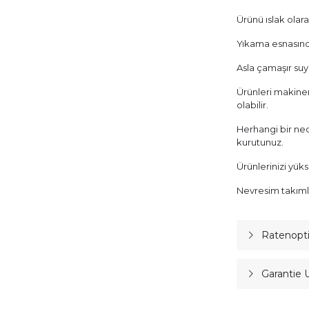
Ürünü ıslak olar
Yıkama esnasında
Asla çamaşır suy
Ürünleri makinen
olabilir.
Herhangi bir ned
kurutunuz.
Ürünlerinizi yük
Nevresim takımla
Ratenopt
Garantie 