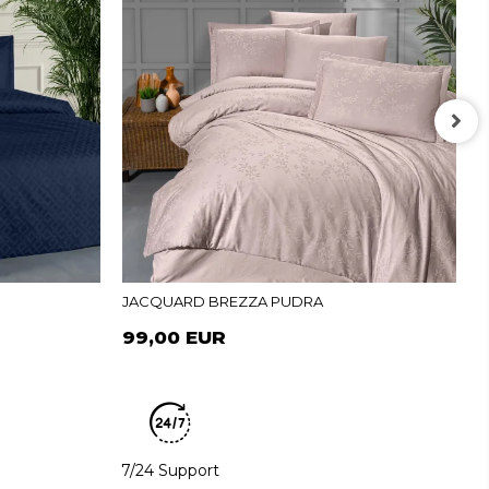
J
JACQUARD BREZZA PUDRA
99,00 EUR
7/24 Support