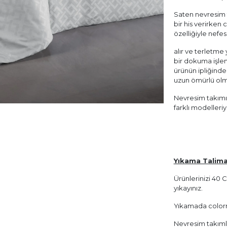
Saten nevresim t
bir his verirken
özelliğiyle nefes
alır ve terletm
bir dokuma işlem
ürünün ipliğinde
uzun ömürlü olm
Nevresim takımım
farklı modelleri
Yıkama Talima
Ürünlerinizi 40
yıkayınız.
Yıkamada colorm
Nevresim takımları