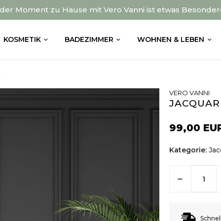
der Moment zu Hause mit Vero Vanni ist etwas Besonder
KOSMETIK
BADEZIMMER
WOHNEN & LEBEN
d
VERO VANNI
JACQUAR
99,00 EU
Kategorie:
Jac
Schnel