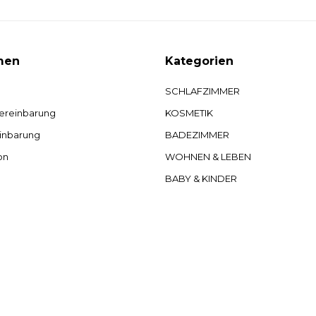
men
Kategorien
SCHLAFZIMMER
ereinbarung
KOSMETIK
inbarung
BADEZIMMER
on
WOHNEN & LEBEN
BABY & KINDER