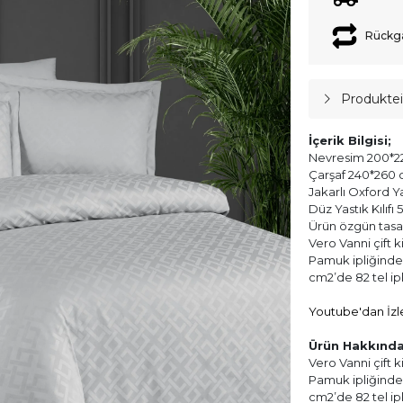
Rückg
Produkte
İçerik Bilgisi;
Nevresim 200*22
Çarşaf 240*260 c
Jakarlı Oxford Ya
Düz Yastık Kılıfı
Ürün özgün tasarı
Vero Vanni çift 
Pamuk ipliğinden
cm2’de 82 tel ip
Youtube'dan İzl
Ürün Hakkında
Vero Vanni çift 
Pamuk ipliğinden
cm2’de 82 tel ip