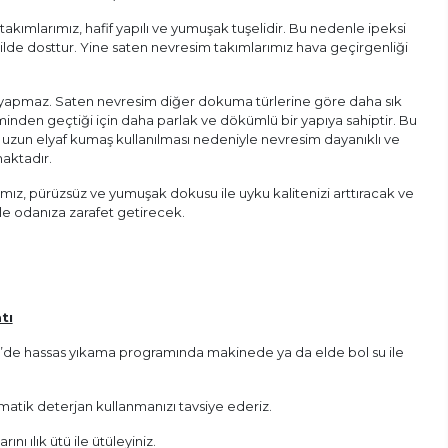
akımlarımız, hafif yapılı ve yumuşak tuşelidir. Bu nedenle ipeksi
 cilde dosttur. Yine saten nevresim takımlarımız hava geçirgenliği
e yapmaz. Saten nevresim diğer dokuma türlerine göre daha sık
inden geçtiği için daha parlak ve dökümlü bir yapıya sahiptir. Bu
 uzun elyaf kumaş kullanılması nedeniyle nevresim dayanıklı ve
aktadır.
ız, pürüzsüz ve yumuşak dokusu ile uyku kalitenizi arttıracak ve
yle odanıza zarafet getirecek.
tı
 C’de hassas yıkama programında makinede ya da elde bol su ile
atik deterjan kullanmanızı tavsiye ederiz.
nı ılık ütü ile ütüleyiniz.