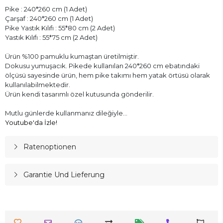
Pike : 240*260 cm (1 Adet)
Çarşaf : 240*260 cm (1 Adet)
Pike Yastık Kılıfı : 55*80 cm (2 Adet)
Yastık Kılıfı : 55*75 cm (2 Adet)
Ürün %100 pamuklu kumaştan üretilmiştir.
Dokusu yumuşacık. Pikede kullanılan 240*260 cm ebatındaki
ölçüsü sayesinde ürün, hem pike takımı hem yatak örtüsü olarak
kullanılabilmektedir.
Ürün kendi tasarımlı özel kutusunda gönderilir.
Mutlu günlerde kullanmanız dileğiyle...
Youtube'da İzle!
Ratenoptionen
Garantie Und Lieferung