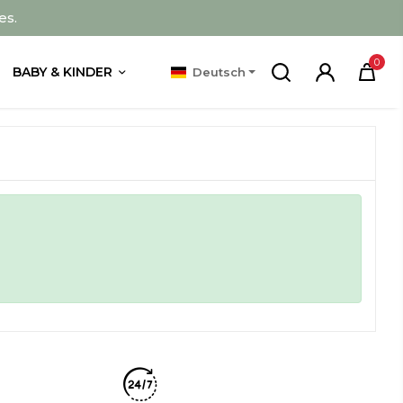
es.
0
BABY & KINDER
Deutsch