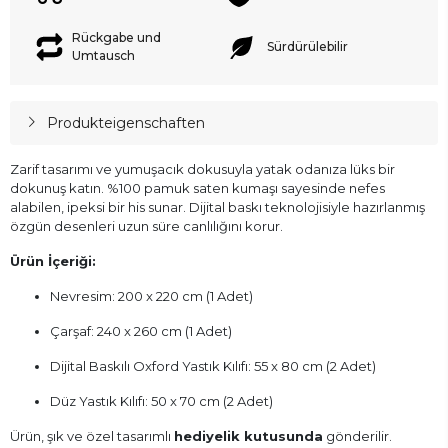
Rückgabe und
Sürdürülebilir
Umtausch
Produkteigenschaften
Zarif tasarımı ve yumuşacık dokusuyla yatak odanıza lüks bir
dokunuş katın. %100 pamuk saten kumaşı sayesinde nefes
alabilen, ipeksi bir his sunar. Dijital baskı teknolojisiyle hazırlanmış
özgün desenleri uzun süre canlılığını korur.
Ürün İçeriği:
Nevresim: 200 x 220 cm (1 Adet)
Çarşaf: 240 x 260 cm (1 Adet)
Dijital Baskılı Oxford Yastık Kılıfı: 55 x 80 cm (2 Adet)
Düz Yastık Kılıfı: 50 x 70 cm (2 Adet)
Ürün, şık ve özel tasarımlı
hediyelik kutusunda
gönderilir.