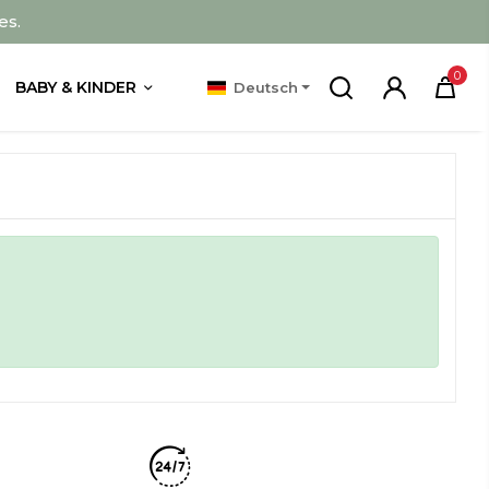
es.
0
BABY & KINDER
Deutsch