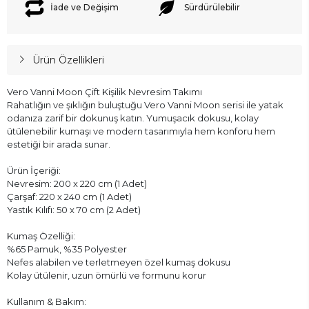
İade ve Değişim
Sürdürülebilir
Ürün Özellikleri
Vero Vanni Moon Çift Kişilik Nevresim Takımı
Rahatlığın ve şıklığın buluştuğu Vero Vanni Moon serisi ile yatak
odanıza zarif bir dokunuş katın. Yumuşacık dokusu, kolay
ütülenebilir kumaşı ve modern tasarımıyla hem konforu hem
estetiği bir arada sunar.
Ürün İçeriği:
Nevresim: 200 x 220 cm (1 Adet)
Çarşaf: 220 x 240 cm (1 Adet)
Yastık Kılıfı: 50 x 70 cm (2 Adet)
Kumaş Özelliği:
%65 Pamuk, %35 Polyester
Nefes alabilen ve terletmeyen özel kumaş dokusu
Kolay ütülenir, uzun ömürlü ve formunu korur
Kullanım & Bakım: