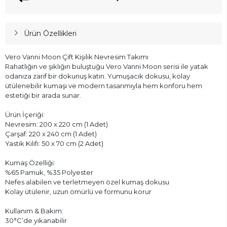
Ürün Özellikleri
Vero Vanni Moon Çift Kişilik Nevresim Takımı
Rahatlığın ve şıklığın buluştuğu Vero Vanni Moon serisi ile yatak
odanıza zarif bir dokunuş katın. Yumuşacık dokusu, kolay
ütülenebilir kumaşı ve modern tasarımıyla hem konforu hem
estetiği bir arada sunar.
Ürün İçeriği:
Nevresim: 200 x 220 cm (1 Adet)
Çarşaf: 220 x 240 cm (1 Adet)
Yastık Kılıfı: 50 x 70 cm (2 Adet)
Kumaş Özelliği:
%65 Pamuk, %35 Polyester
Nefes alabilen ve terletmeyen özel kumaş dokusu
Kolay ütülenir, uzun ömürlü ve formunu korur
Kullanım & Bakım:
30°C’de yıkanabilir