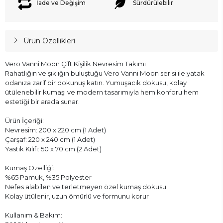
İade ve Değişim
Sürdürülebilir
Ürün Özellikleri
Vero Vanni Moon Çift Kişilik Nevresim Takımı
Rahatlığın ve şıklığın buluştuğu Vero Vanni Moon serisi ile yatak
odanıza zarif bir dokunuş katın. Yumuşacık dokusu, kolay
ütülenebilir kumaşı ve modern tasarımıyla hem konforu hem
estetiği bir arada sunar.
Ürün İçeriği:
Nevresim: 200 x 220 cm (1 Adet)
Çarşaf: 220 x 240 cm (1 Adet)
Yastık Kılıfı: 50 x 70 cm (2 Adet)
Kumaş Özelliği:
%65 Pamuk, %35 Polyester
Nefes alabilen ve terletmeyen özel kumaş dokusu
Kolay ütülenir, uzun ömürlü ve formunu korur
Kullanım & Bakım: