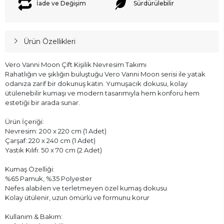
İade ve Değişim
Sürdürülebilir
Ürün Özellikleri
Vero Vanni Moon Çift Kişilik Nevresim Takımı
Rahatlığın ve şıklığın buluştuğu Vero Vanni Moon serisi ile yatak
odanıza zarif bir dokunuş katın. Yumuşacık dokusu, kolay
ütülenebilir kumaşı ve modern tasarımıyla hem konforu hem
estetiği bir arada sunar.
Ürün İçeriği:
Nevresim: 200 x 220 cm (1 Adet)
Çarşaf: 220 x 240 cm (1 Adet)
Yastık Kılıfı: 50 x 70 cm (2 Adet)
Kumaş Özelliği:
%65 Pamuk, %35 Polyester
Nefes alabilen ve terletmeyen özel kumaş dokusu
Kolay ütülenir, uzun ömürlü ve formunu korur
Kullanım & Bakım: