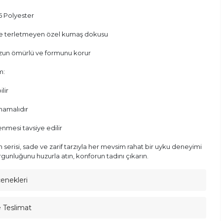
 Polyester
ve terletmeyen özel kumaş dokusu
uzun ömürlü ve formunu korur
m:
lir
lmamalıdır
enmesi tavsiye edilir
serisi, sade ve zarif tarzıyla her mevsim rahat bir uyku deneyimi
gunluğunu huzurla atın, konforun tadını çıkarın.
çenekleri
e Teslimat