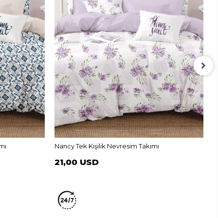
M
2
mı
Nancy Tek Kişilik Nevresim Takımı
21,00 USD