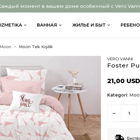
Каждый момент в вашем доме особенный с Vero Vanni
OZMETIKA
ВАННАЯ
ЖИЛЬЕ И БЫТ
РЕБЕНО
Moon
Moon Tek Kişilik
VERO VANNI
Foster Pu
21,00 US
Kategori:
Moon
Быстр