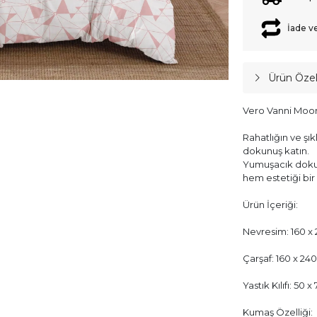
İade v
Ürün Özell
Vero Vanni Moon
Rahatlığın ve şık
dokunuş katın.
Yumuşacık dokus
hem estetiği bir
Ürün İçeriği:
Nevresim: 160 x 
Çarşaf: 160 x 240
Yastık Kılıfı: 50 
Kumaş Özelliği: