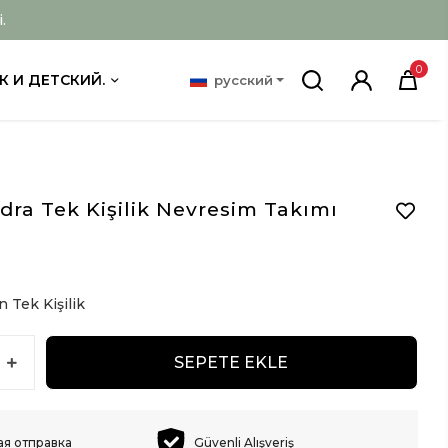
.
0
К И ДЕТСКИЙ.
русский
dra Tek Kişilik Nevresim Takımı
D
 Tek Kişilik
SEPETE EKLE
ая отправка
Güvenli Alışveriş