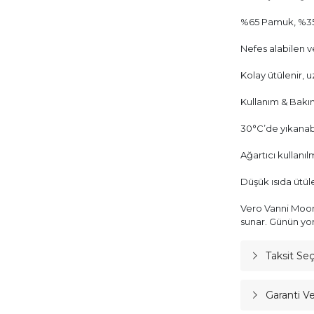
%65 Pamuk, %35
Nefes alabilen 
Kolay ütülenir, 
Kullanım & Bakı
30°C’de yıkanabi
Ağartıcı kullanı
Düşük ısıda ütül
Vero Vanni Moon 
sunar. Günün yor
Taksit Se
Garanti V