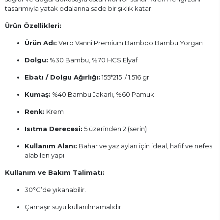
tasarımıyla yatak odalarına sade bir şıklık katar.
Ürün Özellikleri:
Ürün Adı:
Vero Vanni Premium Bamboo Bambu Yorgan
Dolgu:
%30 Bambu, %70 HCS Elyaf
Ebatı / Dolgu Ağırlığı:
155*215 / 1.516 gr
Kumaş:
%40 Bambu Jakarlı, %60 Pamuk
Renk:
Krem
Isıtma Derecesi:
5 üzerinden 2 (serin)
Kullanım Alanı:
Bahar ve yaz ayları için ideal, hafif ve nefes
alabilen yapı
Kullanım ve Bakım Talimatı:
30°C’de yıkanabilir.
Çamaşır suyu kullanılmamalıdır.