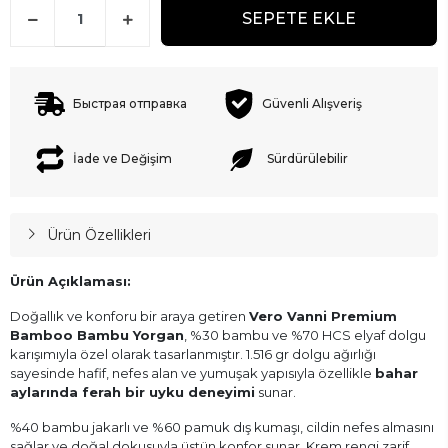
SEPETE EKLE
Быстрая отправка
Güvenli Alışveriş
İade ve Değişim
Sürdürülebilir
Ürün Özellikleri
Ürün Açıklaması:
Doğallık ve konforu bir araya getiren
Vero Vanni Premium
Bamboo Bambu Yorgan
, %30 bambu ve %70 HCS elyaf dolgu
karışımıyla özel olarak tasarlanmıştır. 1.516 gr dolgu ağırlığı
sayesinde hafif, nefes alan ve yumuşak yapısıyla özellikle
bahar
aylarında ferah bir uyku deneyimi
sunar.
%40 bambu jakarlı ve %60 pamuk dış kumaşı, cildin nefes almasını
sağlar ve doğal dokusuyla üstün konfor sunar. Krem rengi zarif