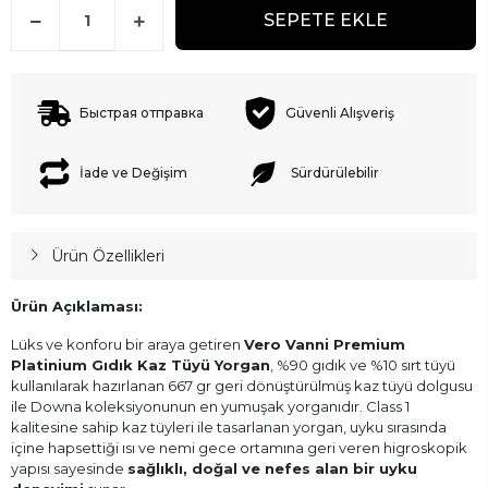
SEPETE EKLE
Быстрая отправка
Güvenli Alışveriş
İade ve Değişim
Sürdürülebilir
Ürün Özellikleri
Ürün Açıklaması:
Lüks ve konforu bir araya getiren
Vero Vanni Premium
Platinium Gıdık Kaz Tüyü Yorgan
, %90 gıdık ve %10 sırt tüyü
kullanılarak hazırlanan 667 gr geri dönüştürülmüş kaz tüyü dolgusu
ile Downa koleksiyonunun en yumuşak yorganıdır. Class 1
kalitesine sahip kaz tüyleri ile tasarlanan yorgan, uyku sırasında
içine hapsettiği ısı ve nemi gece ortamına geri veren higroskopik
yapısı sayesinde
sağlıklı, doğal ve nefes alan bir uyku