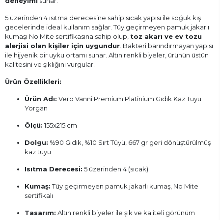
deneyimi
sunar.
5 üzerinden 4 ısıtma derecesine sahip sıcak yapısı ile soğuk kış
gecelerinde ideal kullanım sağlar. Tüy geçirmeyen pamuk jakarlı
kumaşı No Mite sertifikasına sahip olup,
toz akarı ve ev tozu
alerjisi olan kişiler için uygundur
. Bakteri barındırmayan yapısı
ile hijyenik bir uyku ortamı sunar. Altın renkli biyeler, ürünün üstün
kalitesini ve şıklığını vurgular.
Ürün Özellikleri:
Ürün Adı:
Vero Vanni Premium Platinium Gıdık Kaz Tüyü
Yorgan
Ölçü:
155x215 cm
Dolgu:
%90 Gıdık, %10 Sırt Tüyü, 667 gr geri dönüştürülmüş
kaz tüyü
Isıtma Derecesi:
5 üzerinden 4 (sıcak)
Kumaş:
Tüy geçirmeyen pamuk jakarlı kumaş, No Mite
sertifikalı
Tasarım:
Altın renkli biyeler ile şık ve kaliteli görünüm