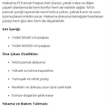
Makarna 2’li Pamuk Paspas Seti, banyo, yatak odası ve diğer
yaşam alanlarınızda hem konfor hem de estetik sağlar. %100
pamuk içeriği sayesinde nemi hızlıca çeker, çabuk kurur ve uzun
süre kullanım imkânı sunar. Makarna dokuma tekniğiyle hazırlanan
yüzeyi hem göz alıcı hem de dayanıklıdır.
Set İçeriği:
1 Adet 50x60 cm paspas
1 Adet 60x100 cm paspas
Öne Çıkan Özellikler:
%100 pamuk dokuma
Yüksek su tutma kapasitesi
Yumuşak ve rahat yüzey
Renkleri ve dokusu uzun süre canlı kalır
Evinize doğal bir şıklık katar
Yıkama ve Bakım Talimatı: