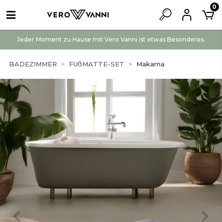
0
Jeder Moment zu Hause mit Vero Vanni ist etwas Besonderes.
BADEZIMMER
FUßMATTE-SET
Makarna