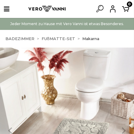
0
Jeder Moment zu Hause mit Vero Vanni ist etwas Besonderes.
BADEZIMMER
FUßMATTE-SET
Makarna