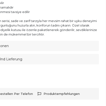
lir
lmamalıdır
enmesi tavsiye edilir
serisi, sade ve zarif tarzıyla her mevsim rahat bir uyku deneyimi
gunluğunu huzurla atın, konforun tadını çıkarın. Özel olarak
ediyelik kutusu ile özenle paketlenerek gönderilir, sevdiklerinize
in de mükemmel bir tercihtir.
ionen
Und Lieferung
estellen Per Telefon
Produktempfehlungen