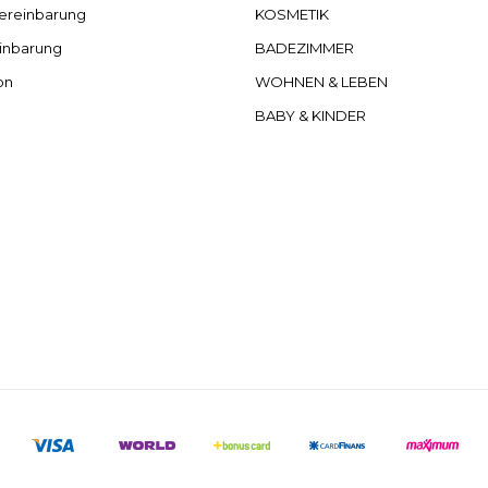
ereinbarung
KOSMETIK
inbarung
BADEZIMMER
on
WOHNEN & LEBEN
BABY & KINDER