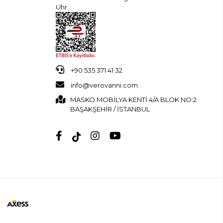
Uhr.
+90 535 371 41 32
info@verovanni.com
MASKO MOBİLYA KENTİ 4/A BLOK NO:2
BAŞAKŞEHİR / İSTANBUL