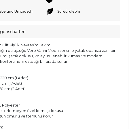
abe und Umtausch
Sürdürülebilir
igenschaften
Çift Kişilik Nevresim Takımı
lığın buluştuğu Vero Vanni Moon serisi ile yatak odanıza zarif bir
Yumuşacık dokusu, kolay ütülenebilir kumaşı ve modern
konforu hem estetiği bir arada sunar.
220 cm (1 Adet)
0 cm (1 Adet)
x 70 cm (2 Adet)
 Polyester
ve terletmeyen özel kumaş dokusu
uzun ömürlü ve formunu korur
m: