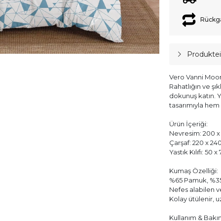
Rückg
Produkte
Vero Vanni Moon 
Rahatlığın ve şık
dokunuş katın. 
tasarımıyla hem 
Ürün İçeriği:
Nevresim: 200 x 
Çarşaf: 220 x 24
Yastık Kılıfı: 50 
Kumaş Özelliği:
%65 Pamuk, %35
Nefes alabilen 
Kolay ütülenir, 
Kullanım & Bakı