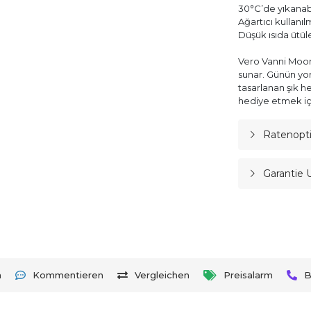
30°C’de yıkanabi
Ağartıcı kullanı
Düşük ısıda ütül
Vero Vanni Moon 
sunar. Günün yor
tasarlanan şık h
hediye etmek iç
Ratenopt
Garantie 
n
Kommentieren
Vergleichen
Preisalarm
B