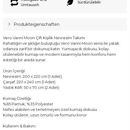
Sürdürülebilir
Umtausch
Produkteigenschaften
Vero Vanni Moon Çift Kişilik Nevresim Takımı
Rahatlığın ve şıklığın buluştuğu Vero Vanni Moon serisi ile yatak
odanıza zarif bir dokunuş katın. Yumuşacık dokusu, kolay
ütülenebilir kumaşı ve modern tasarımıyla hem konforu hem
estetiği bir arada sunar.
Ürün İçeriği:
Nevresim: 200 x 220 cm (1 Adet)
Çarşaf: 220 x 240 cm (1 Adet)
Yastık Kılıfı: 50 x 70 cm (2 Adet)
Kumaş Özelliği:
%65 Pamuk, %35 Polyester
Nefes alabilen ve terletmeyen özel kumaş dokusu
Kolay ütülenir, uzun ömürlü ve formunu korur
Kullanım & Bakım: