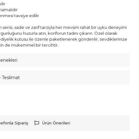
lir
lmamalıdır
enmesi tavsiye edilir
serisi, sade ve zarif tarzıyla her mevsim rahat bir uyku deneyimi
gunluğunu huzurla atın, konforun tadını çıkarın. Özel olarak
ediyelik kutusu ile özenle paketlenerek gönderilir, sevdiklerinize
in de mükemmel bir tercihtir.
çenekleri
e Teslimat
lefonla Sipariş
Ürün Önerileri