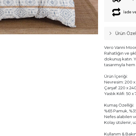
İade v
Ürün Özell
Vero Vanni Moon 
Rahatlığın ve şık
dokunuş katın. 
tasarımıyla hem 
Ürün İçeriği:
Nevresim: 200 x 
Çarşaf: 220 x 24
Yastık Kılıfı: 50 
Kumaş Özelliği:
%65 Pamuk, %35
Nefes alabilen 
Kolay ütülenir, 
Kullanım & Bakı