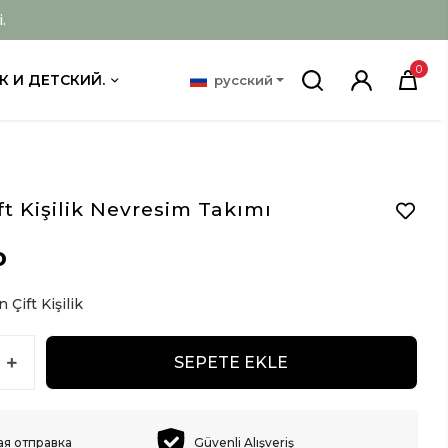
.
0
К И ДЕТСКИЙ.
русский
ft Kişilik Nevresim Takımı
D
 Çift Kişilik
SEPETE EKLE
ая отправка
Güvenli Alışveriş