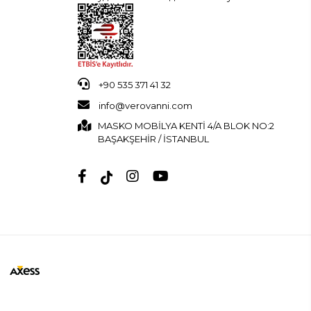
+90 535 371 41 32
info@verovanni.com
MASKO MOBİLYA KENTİ 4/A BLOK NO:2
BAŞAKŞEHİR / İSTANBUL