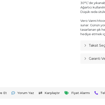
30°C’de yıkanabi
Ağartıcı kullanı
Düşük ısıda ütül
Vero Vanni Moon 
sunar. Günün yor
tasarlanan şık h
hediye etmek iç
Taksit Se
Garanti V
ye Et
Yorum Yaz
Karşılaştır
Fiyat Alarmı
Te