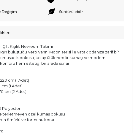
e Değişim
Sürdürülebilir
ikleri
Çift Kişilik Nevresim Takımı
lığın buluştuğu Vero Vanni Moon serisi ile yatak odanıza zarif bir
Yumuşacık dokusu, kolay ütülenebilir kumaşı ve modern
konforu hem estetiği bir arada sunar.
220 cm (1 Adet)
0 cm (1 Adet)
x 70 cm (2 Adet)
 Polyester
ve terletmeyen özel kumaş dokusu
uzun ömürlü ve formunu korur
m: