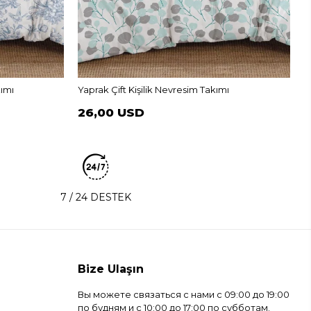
B
kımı
Yaprak Çift Kişilik Nevresim Takımı
26,00 USD
7 / 24 DESTEK
Bize Ulaşın
Вы можете связаться с нами с 09:00 до 19:00
по будням и с 10:00 до 17:00 по субботам.