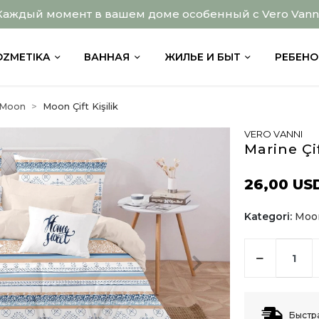
Каждый момент в вашем доме особенный с Vero Vanni
OZMETIKA
ВАННАЯ
ЖИЛЬЕ И БЫТ
РЕБЕНО
Moon
Moon Çift Kişilik
VERO VANNI
Marine Çi
26,00 US
Kategori:
Moon
Быстр