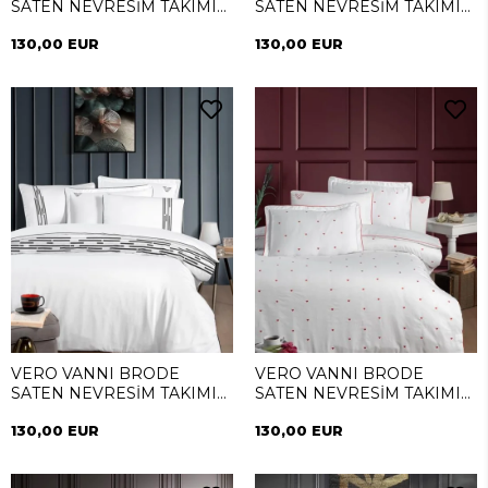
SATEN NEVRESİM TAKIMI
SATEN NEVRESİM TAKIMI
ÇİFT KİŞİLİK OPTIMUM
ÇİFT KİŞİLİK OPTIMUM
130,00 EUR
130,00 EUR
INDIGO
GOLD
VERO VANNI BRODE
VERO VANNI BRODE
SATEN NEVRESİM TAKIMI
SATEN NEVRESİM TAKIMI
ÇİFT KİŞİLİK NERO LINE
ÇİFT KİŞİLİK LOVE
130,00 EUR
130,00 EUR