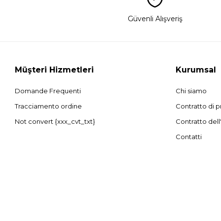
Güvenli Alışveriş
Müşteri Hizmetleri
Kurumsal
Domande Frequenti
Chi siamo
Tracciamento ordine
Contratto di p
Not convert {xxx_cvt_txt}
Contratto dell
Contatti