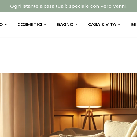
Ogni istante a casa tua è speciale con Vero Vanni.
O
COSMETICI
BAGNO
CASA & VITA
BE