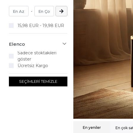
-
15,98 EUR - 19,98 EUR
Elenco
Sadece stoktakileri
göster
Ücretsiz Kargo
SEÇİMLERİ TEMİZLE
En yeniler
En çok sa