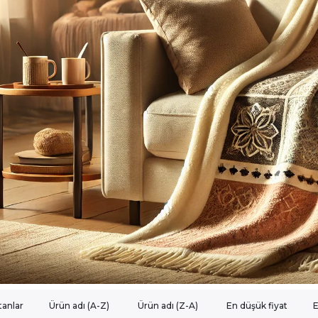
tanlar
Ürün adı (A-Z)
Ürün adı (Z-A)
En düşük fiyat
E