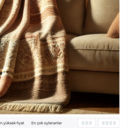
n yüksek fiyat
En çok oylananlar