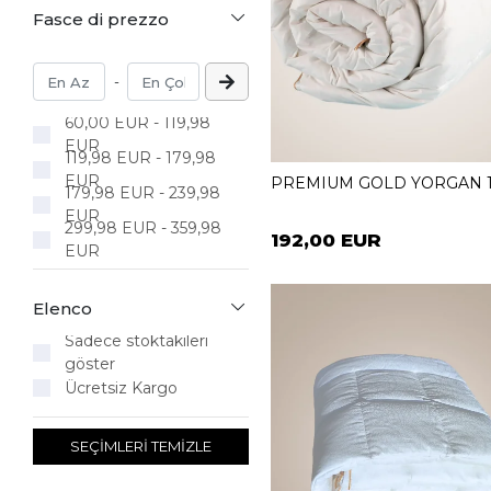
Fasce di prezzo
-
60,00 EUR - 119,98
EUR
119,98 EUR - 179,98
EUR
PREMIUM GOLD YORGAN 19
179,98 EUR - 239,98
EUR
299,98 EUR - 359,98
192,00 EUR
EUR
Elenco
Sadece stoktakileri
göster
Ücretsiz Kargo
SEÇİMLERİ TEMİZLE