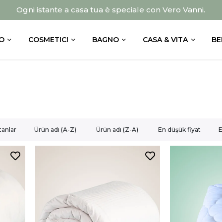
Ogni istante a casa tua è speciale con Vero Vanni.
O
COSMETICI
BAGNO
CASA & VITA
BE
tanlar
Ürün adı (A-Z)
Ürün adı (Z-A)
En düşük fiyat
E