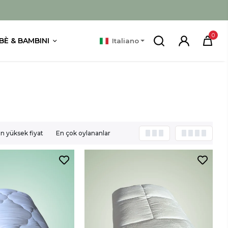
0
BÈ & BAMBINI
Italiano
n yüksek fiyat
En çok oylananlar