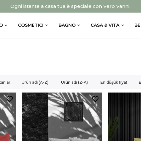
Ogni istante a casa tua è speciale con Vero Vanni.
O
COSMETICI
BAGNO
CASA & VITA
BE
tanlar
Ürün adı (A-Z)
Ürün adı (Z-A)
En düşük fiyat
E