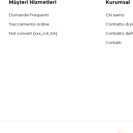
Müşteri Hizmetleri
Kurumsal
Domande Frequenti
Chi siamo
Tracciamento ordine
Contratto di p
Not convert {xxx_cvt_txt}
Contratto dell
Contatti