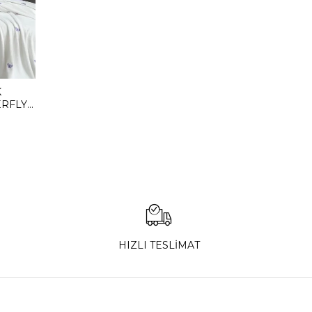
K
ERFLY
HIZLI TESLİMAT