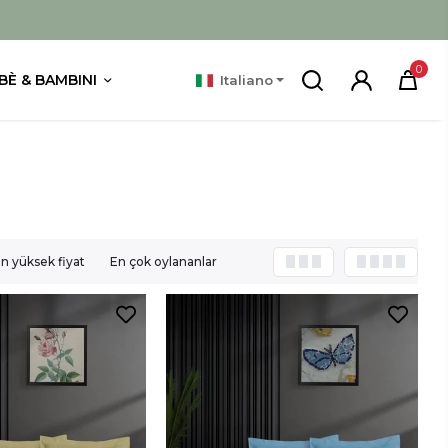
0
BÈ & BAMBINI
Italiano
n yüksek fiyat
En çok oylananlar