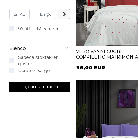
-
97,98 EUR ve üzeri
Elenco
VERO VANNI CUORE
COPRILETTO MATRIMONI
Sadece stoktakileri
LOVE
göster
98,00 EUR
Ücretsiz Kargo
SEÇİMLERİ TEMİZLE