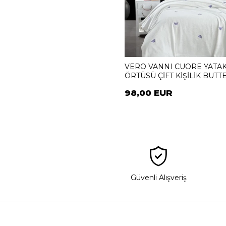
VERO VANNI CUORE YATA
ÖRTÜSÜ ÇİFT KİŞİLİK BUTT
LILA
98,00 EUR
Güvenli Alışveriş