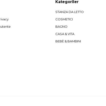
Kategoriler
STANZA DA LETTO
rivacy
COSMETICI
'utente
BAGNO
CASA & VITA
BEBÈ & BAMBINI