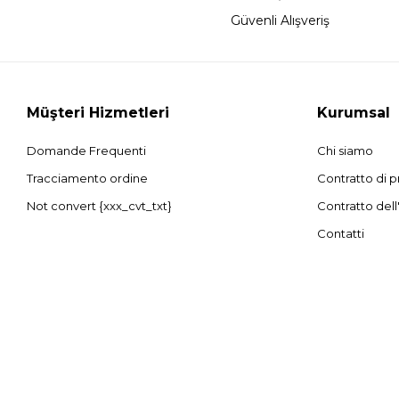
Güvenli Alışveriş
Müşteri Hizmetleri
Kurumsal
Domande Frequenti
Chi siamo
Tracciamento ordine
Contratto di p
Not convert {xxx_cvt_txt}
Contratto dell
Contatti