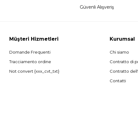
Güvenli Alışveriş
Müşteri Hizmetleri
Kurumsal
Domande Frequenti
Chi siamo
Tracciamento ordine
Contratto di p
Not convert {xxx_cvt_txt}
Contratto dell
Contatti